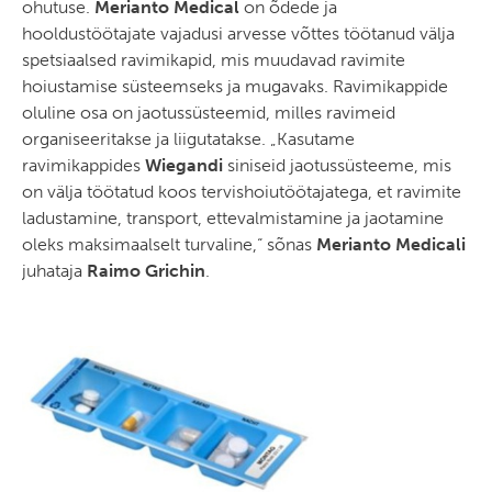
ohutuse.
Merianto Medical
on õdede ja
hooldustöötajate vajadusi arvesse võttes töötanud välja
spetsiaalsed ravimikapid, mis muudavad ravimite
hoiustamise süsteemseks ja mugavaks. Ravimikappide
oluline osa on jaotussüsteemid, milles ravimeid
organiseeritakse ja liigutatakse. „Kasutame
ravimikappides
Wiegandi
siniseid jaotussüsteeme, mis
on välja töötatud koos tervishoiutöötajatega, et ravimite
ladustamine, transport, ettevalmistamine ja jaotamine
oleks maksimaalselt turvaline,“ sõnas
Merianto Medicali
juhataja
Raimo
Grichin
.