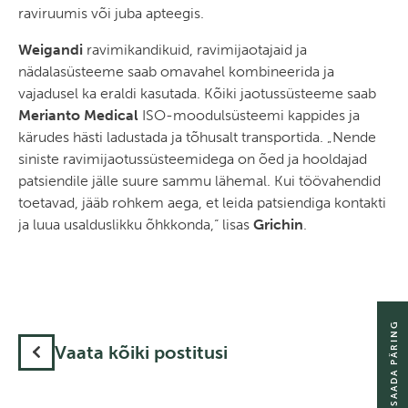
raviruumis või juba apteegis.
Weigandi
ravimikandikuid, ravimijaotajaid ja
nädalasüsteeme saab omavahel kombineerida ja
vajadusel ka eraldi kasutada. Kõiki jaotussüsteeme saab
Merianto Medical
ISO-moodulsüsteemi kappides ja
kärudes hästi ladustada ja tõhusalt transportida. „Nende
siniste ravimijaotussüsteemidega on õed ja hooldajad
patsiendile jälle suure sammu lähemal. Kui töövahendid
toetavad, jääb rohkem aega, et leida patsiendiga kontakti
ja luua usalduslikku õhkkonda,“ lisas
Grichin
.
SAADA PÄRING
Vaata kõiki postitusi