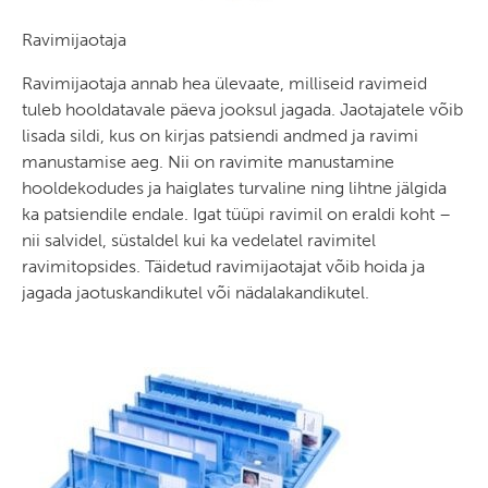
Ravimijaotaja
Ravimijaotaja annab hea ülevaate, milliseid ravimeid
tuleb hooldatavale päeva jooksul jagada. Jaotajatele võib
lisada sildi, kus on kirjas patsiendi andmed ja ravimi
manustamise aeg. Nii on ravimite manustamine
hooldekodudes ja haiglates turvaline ning lihtne jälgida
ka patsiendile endale. Igat tüüpi ravimil on eraldi koht –
nii salvidel, süstaldel kui ka vedelatel ravimitel
ravimitopsides. Täidetud ravimijaotajat võib hoida ja
jagada jaotuskandikutel või nädalakandikutel.