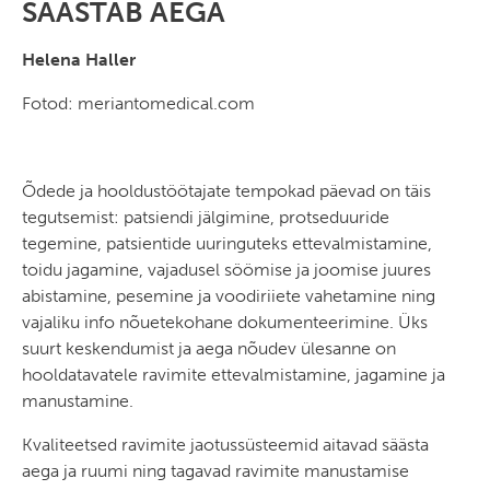
SÄÄSTAB AEGA
Helena Haller
Fotod: meriantomedical.com
Õdede ja hooldustöötajate tempokad päevad on täis
tegutsemist: patsiendi jälgimine, protseduuride
tegemine, patsientide uuringuteks ettevalmistamine,
toidu jagamine, vajadusel söömise ja joomise juures
abistamine, pesemine ja voodiriiete vahetamine ning
vajaliku info nõuetekohane dokumenteerimine. Üks
suurt keskendumist ja aega nõudev ülesanne on
hooldatavatele ravimite ettevalmistamine, jagamine ja
manustamine.
Kvaliteetsed ravimite jaotussüsteemid aitavad säästa
aega ja ruumi ning tagavad ravimite manustamise