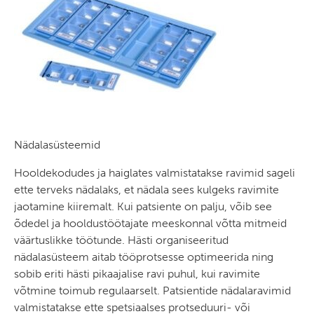
Nädalasüsteemid
Hooldekodudes ja haiglates valmistatakse ravimid sageli
ette terveks nädalaks, et nädala sees kulgeks ravimite
jaotamine kiiremalt. Kui patsiente on palju, võib see
õdedel ja hooldustöötajate meeskonnal võtta mitmeid
väärtuslikke töötunde. Hästi organiseeritud
nädalasüsteem aitab tööprotsesse optimeerida ning
sobib eriti hästi pikaajalise ravi puhul, kui ravimite
võtmine toimub regulaarselt. Patsientide nädalaravimid
valmistatakse ette spetsiaalses protseduuri- või