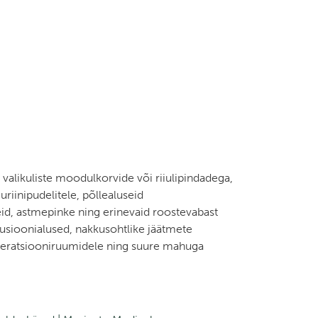
 valikuliste moodulkorvide või riiulipindadega,
uriinipudelitele, põllealuseid
id, astmepinke ning erinevaid roostevabast
nfusioonialused, nakkusohtlike jäätmete
peratsiooniruumidele ning suure mahuga