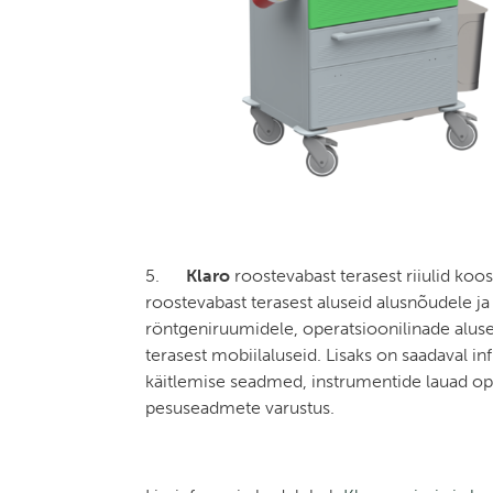
5.
Klaro
roostevabast terasest riiulid koos
roostevabast terasest aluseid alusnõudele ja 
röntgeniruumidele, operatsioonilinade aluse
terasest mobiilaluseid. Lisaks on saadaval i
käitlemise seadmed, instrumentide lauad o
pesuseadmete varustus.