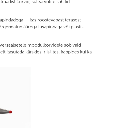
raadist korvid, sülearvutite sahtlid,
apindadega — kas roostevabast terasest
kõrgendatud äärega tasapinnaga või plastist
iversaalsetele moodulkorvidele sobivaid
t kasutada kärudes, riiulites, kappides kui ka