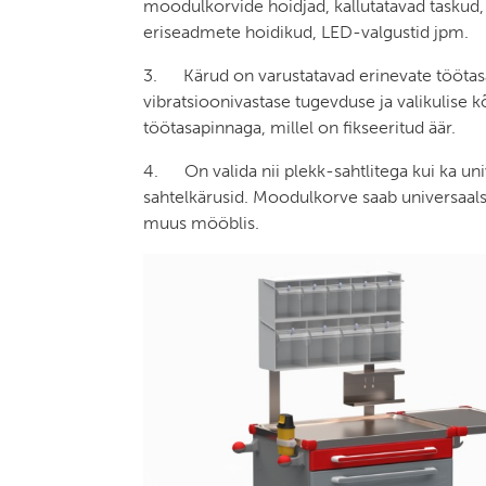
moodulkorvide hoidjad, kallutatavad taskud, t
eriseadmete hoidikud, LED-valgustid jpm.
3. Kärud on varustatavad erinevate töötas
vibratsioonivastase tugevduse ja valikulise 
töötasapinnaga, millel on fikseeritud äär.
4. On valida nii plekk-sahtlitega kui ka un
sahtelkärusid. Moodulkorve saab universaalsel
muus mööblis.