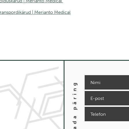
oolduskärud | Merianto Medical
 transpordikärud | Merianto Medical
Saada päring