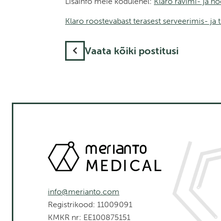
Lisainfo meie kodulehel:
Klaro ravimi- ja h
Klaro roostevabast terasest serveerimis- ja
Vaata kõiki postitusi
info@merianto.com
Registrikood: 11009091
KMKR nr: EE100875151