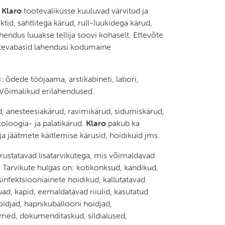
a
Klaro
tootevalikusse kuuluvad värvitud ja
tid, sahtlitega kärud, rull-luukidega kärud,
hendus luuakse tellija soovi kohaselt. Ettevõte
evabasid lahendusi kodumaine
 õdede tööjaama, arstikabineti, labori,
. Võimalikud erilahendused.
 anesteesiakärud, ravimikärud, sidumiskärud,
toloogia- ja palatikärud.
Klaro
pakub ka
ja jäätmete käitlemise kärusid, hoidikuid jms.
rustatavad lisatarvikutega, mis võimaldavad
. Tarvikute hulgas on: kotikonksud, kandikud,
infektsiooniainete hoidikud, kallutatavad
ad, kapid, eemaldatavad riiulid, kasutatud
oidjad, hapnikuballooni hoidjad,
med, dokumenditaskud, sildialused,