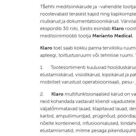
Tšehhi meditsiinikärude ja -vahendite tootj
roostevabast terasest kapid ning kapikomplek
riiulkärud ja dokumentatsioonikärud. Värvila
ekspordib 30 riiki, Eestis esindab
Klaro
roost
meditsiinimööbli tootja
Merianto Medical
.
Klaro
toel saab kokku panna tervikliku ruumi:
apteegi, toitlustusruumi või tehnilise ruumi
1. Tootesortimenti kuuluvad hoolduskärud,
elustamiskärud, visiidikärud, kipsikärud ja pa
mobiilset varustust operatsioonisaali, pesu- 
2.
Klaro
multifunktsionaalsed kärud on va
neid kohandada vastavalt kliendi vajadustele
väljatõmmatavad lauad, klapitavad lauad, des
karbid, ampullimurdjad, prüginõud, pöördlau
nõelte konteinerid, infusioonialused, kindah
elustamismatid, mitme pesaga pikendusjuht