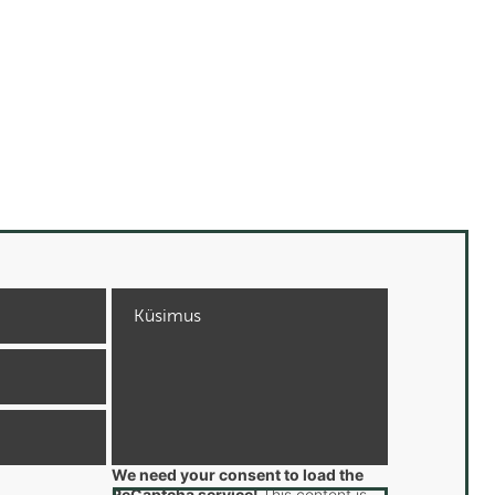
We need your consent to load the
ReCaptcha service!
This content is