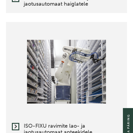
jaotusautomaat haiglatele
SAADA PÄRING
ISO-FIXU ravimite lao- ja
jaotusautomaat apteekidele