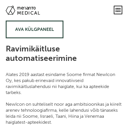
AVA KÜLGPANEEL
Ravimikäitluse
automatiseerimine
Alates 2019 aastast esindame Soome firmat NewIcon
Oy, kes pakub erinevaid innovatiivseid
ravimikäitluslahendusi nii haiglate, kui ka apteekide
tarbeks.
NewIcon on suhteliselt noor aga ambitsioonikas ja kiirelt
arenev tehnoloogiafirma, kelle lahendusi võib tänaseks
leida nii Soome, Iisraeli, Taani, Hiina ja Venemaa
haiglatest-apteekidest.