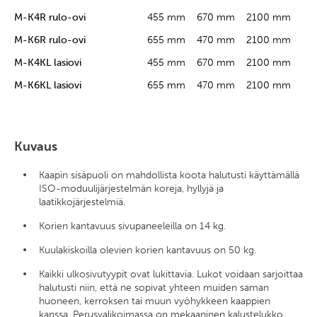
M-K4R rulo-ovi
455 mm
670 mm
2100 mm
M-K6R rulo-ovi
655 mm
470 mm
2100 mm
M-K4KL lasiovi
455 mm
670 mm
2100 mm
M-K6KL lasiovi
655 mm
470 mm
2100 mm
Kuvaus
Kaapin sisäpuoli on mahdollista koota halutusti käyttämällä
ISO-moduulijärjestelmän koreja, hyllyjä ja
laatikkojärjestelmiä.
Korien kantavuus sivupaneeleilla on 14 kg.
Kuulakiskoilla olevien korien kantavuus on 50 kg.
Kaikki ulkosivutyypit ovat lukittavia. Lukot voidaan sarjoittaa
halutusti niin, että ne sopivat yhteen muiden saman
huoneen, kerroksen tai muun vyöhykkeen kaappien
kanssa. Perusvalikoimassa on mekaaninen kalustelukko,