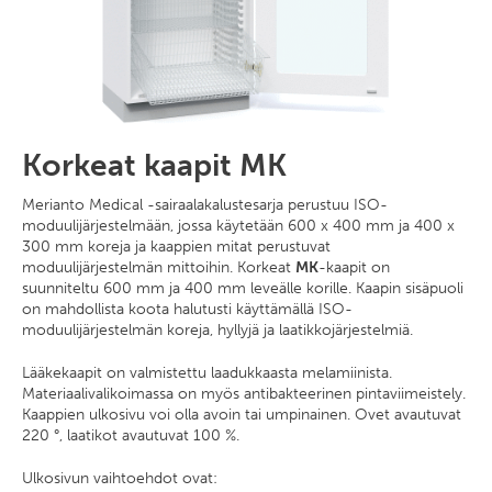
Korkeat kaapit MK
Merianto Medical -sairaalakalustesarja perustuu ISO-
moduulijärjestelmään, jossa käytetään 600 x 400 mm ja 400 x
300 mm koreja ja kaappien mitat perustuvat
moduulijärjestelmän mittoihin. Korkeat
MK
-kaapit on
suunniteltu 600 mm ja 400 mm leveälle korille. Kaapin sisäpuoli
on mahdollista koota halutusti käyttämällä ISO-
moduulijärjestelmän koreja, hyllyjä ja laatikkojärjestelmiä.
Lääkekaapit on valmistettu laadukkaasta melamiinista.
Materiaalivalikoimassa on myös antibakteerinen pintaviimeistely.
Kaappien ulkosivu voi olla avoin tai umpinainen. Ovet avautuvat
220 °, laatikot avautuvat 100 %.
Ulkosivun vaihtoehdot ovat: