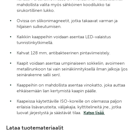
mahdollista valita myös sähköinen koodilukko tai
sirukortillinen lukko.
Ovissa on silikonimagneetit, jotka takaavat varman ja
hiljaisen sulkeutumisen.
Kaikkiin kaappeihin voidaan asentaa LED-valaistus
tunnistinkytkimellä.
Kahvat 128 mm, antibakteerinen pintaviimeistely.
Kaapit voidaan asentaa umpinaiseen sokkeliin, avoimeen
metallirunkoon tai vain seinäkiinnityksellä ilman jalkoja (jos
seinärakenne sallii sen).
Kaappeihin on mahdollista asentaa vinokatto, joka auttaa
ehkäisemään lian kertymistä kaapin päälle.
Kaapeissa käytettäville ISO-koreille on olemassa paljon
erilaisia lisävarusteita, välijakajia, kylttitelineitä jne., jotka
luovat järjestystä ja säästävät tilaa.
Katso lisää
.
Lataa tuotemateriaalit