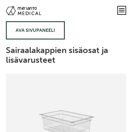
AVA SIVUPANEELI
Sairaalakappien sisäosat ja
lisävarusteet