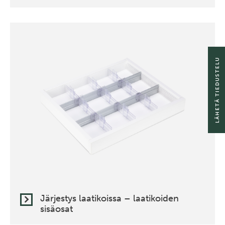
LÄHETÄ TIEDUSTELU
Järjestys laatikoissa – laatikoiden
sisäosat