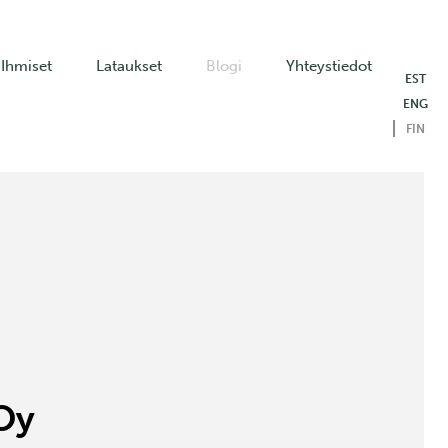
Ihmiset
Lataukset
Blogi
Yhteystiedot
EST
ENG
FIN
 Oy