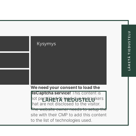
LÄHETÄ TIEDUSTELU
We need your consent to load the
ReCaptcha service!
This content is
not permitted to load due to trackers
that are not disclosed to the visitor.
The website owner needs to setup the
site with their CMP to add this content
to the list of technologies used.