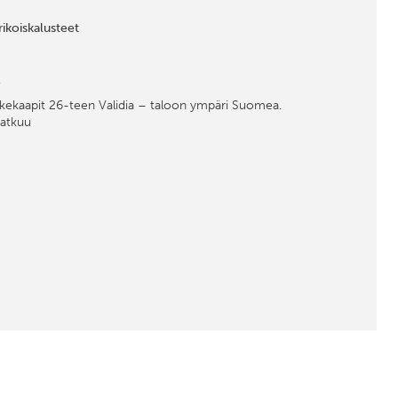
rikoiskalusteet
2
ääkekaapit 26-teen Validia – taloon ympäri Suomea.
jatkuu