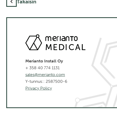
Takaisin
Merianto Install Oy
+ 358 40 774 1131
sales@merianto.com
Y-tunnus:: 2587500-6
Privacy Policy