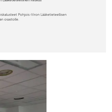
n Lääketieteellinen Keskus
2
iskalusteet Pohjois-Viron Lääketieteellisen
n osastolle.