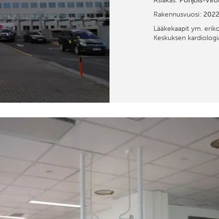
Asiakas:
Pohjois-Viro
Rakennusvuosi:
202
Lääkekaapit ym. eriko
Keskuksen kardiologia