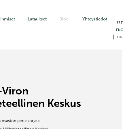
Ihmiset
Lataukset
Blogi
Yhteystiedot
EST
ENG
FIN
-Viron
eteellinen Keskus
n osaston peruskorjaus.