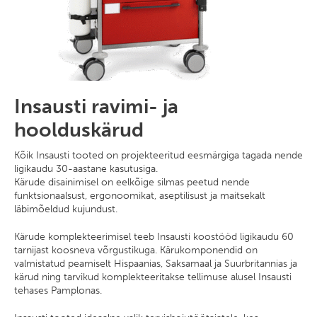
Insausti ravimi- ja
hoolduskärud
Kõik Insausti tooted on projekteeritud eesmärgiga tagada nende
ligikaudu 30-aastane kasutusiga.
Kärude disainimisel on eelkõige silmas peetud nende
funktsionaalsust, ergonoomikat, aseptilisust ja maitsekalt
läbimõeldud kujundust.
Kärude komplekteerimisel teeb Insausti koostööd ligikaudu 60
tarnijast koosneva võrgustikuga. Kärukomponendid on
valmistatud peamiselt Hispaanias, Saksamaal ja Suurbritannias ja
kärud ning tarvikud komplekteeritakse tellimuse alusel Insausti
tehases Pamplonas.