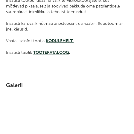
Insausti tooted ideaalne valik tervishoiutöötajatele, kes
mõtlevad pikaajaliselt ja soovivad pakkuda oma patsientidele
suurepärast inimlikku ja tehnilist teenindust.
Insausti käruvalik hõlmab anesteesia-, esmaabi-, flebotoomia-,
jne. kärusid.
Vaata lisainfot tootja
KODULEHELT.
Insausti täielik
TOOTEKATALOOG
.
Galerii