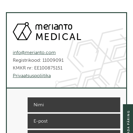
info@merianto.com
Registrikood: 11009091
KMKR nr: EE100875151
Privaatsuspoliitika
SAADA PÄRING