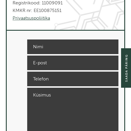
Registrikood: 11009091
KMKR nr: EE100875151
Privaatsuspoliitika
SAADA PÄRING