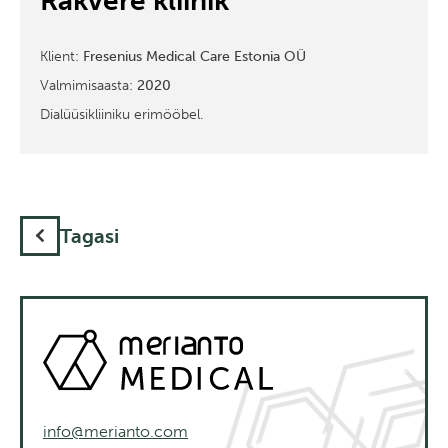
Rakvere kliinik
Klient:
Fresenius Medical Care Estonia OÜ
Valmimisaasta:
2020
Dialüüsikliiniku erimööbel.
Tagasi
info@merianto.com