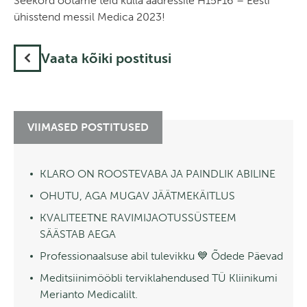
Seekord ootame teid külla aadressile H15F16 – Eesti
ühisstend messil Medica 2023!
Vaata kõiki postitusi
VIIMASED POSTITUSED
KLARO ON ROOSTEVABA JA PAINDLIK ABILINE
OHUTU, AGA MUGAV JÄÄTMEKÄITLUS
KVALITEETNE RAVIMIJAOTUSSÜSTEEM
SÄÄSTAB AEGA
Professionaalsuse abil tulevikku 💙 Õdede Päevad
Meditsiinimööbli terviklahendused TÜ Kliinikumi
Merianto Medicalilt.