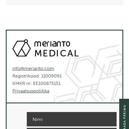
info@merianto.com
Registrikood: 11009091
KMKR nr: EE100875151
Privaatsuspoliitika
SAADA PÄRING