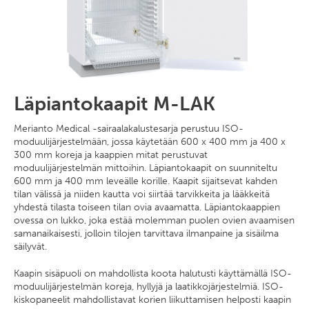
Läpiantokaapit M-LAK
Merianto Medical -sairaalakalustesarja perustuu ISO-
moduulijärjestelmään, jossa käytetään 600 x 400 mm ja 400 x
300 mm koreja ja kaappien mitat perustuvat
moduulijärjestelmän mittoihin. Läpiantokaapit on suunniteltu
600 mm ja 400 mm leveälle korille. Kaapit sijaitsevat kahden
tilan välissä ja niiden kautta voi siirtää tarvikkeita ja lääkkeitä
yhdestä tilasta toiseen tilan ovia avaamatta. Läpiantokaappien
ovessa on lukko, joka estää molemman puolen ovien avaamisen
samanaikaisesti, jolloin tilojen tarvittava ilmanpaine ja sisäilma
säilyvät.
Kaapin sisäpuoli on mahdollista koota halutusti käyttämällä ISO-
moduulijärjestelmän koreja, hyllyjä ja laatikkojärjestelmiä. ISO-
kiskopaneelit mahdollistavat korien liikuttamisen helposti kaapin