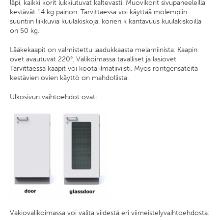
läpi, kaikki korit lukkiutuvat kaltevasti. Muovikorit sivupaneeleilla
kestävät 14 kg painon. Tarvittaessa voi käyttää molempiin
suuntiin liikkuvia kuulakiskoja. korien k kantavuus kuulakiskoilla
on 50 kg.
Lääkekaapit on valmistettu laadukkaasta melamiinista. Kaapin
ovet avautuvat 220°. Valikoimassa tavalliset ja lasiovet.
Tarvittaessa kaapit voi koota ilmatiiviisti. Myös röntgensäteitä
kestävien ovien käyttö on mahdollista.
Ulkosivun vaihtoehdot ovat:
Vakiovalikoimassa voi valita viidestä eri viimeistelyvaihtoehdosta: